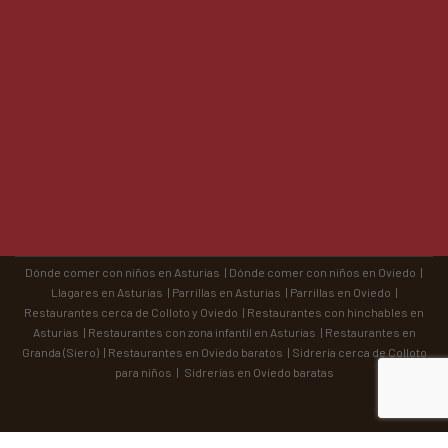
Dónde comer con niños en Asturias
|
Dónde comer con niños en Oviedo
|
Llagares en Asturias
|
Parrillas en Asturias
|
Parrillas en Oviedo
|
Restaurantes cerca de Colloto y Oviedo
|
Restaurantes con hinchables en
Asturias
|
Restaurantes con zona infantil en Asturias
|
Restaurantes en
Granda (Siero)
|
Restaurantes en Oviedo baratos
|
Sidrería cerca de Colloto
para niños
|
Sidrerías en Oviedo baratas