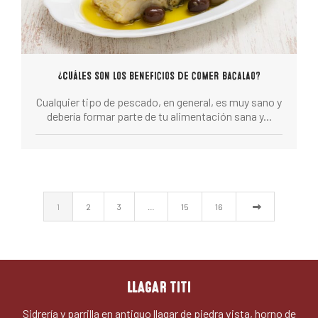
¿Cuáles son los beneficios de comer bacalao?
Cualquier tipo de pescado, en general, es muy sano y
debería formar parte de tu alimentación sana y...
1
2
3
…
15
16
LLAGAR TITI
Sidrería y parrilla en antiguo llagar de piedra vista, horno de