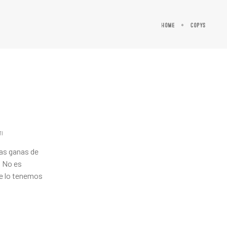
Home
copys
TI
 las ganas de
. No es
ue lo tenemos
.