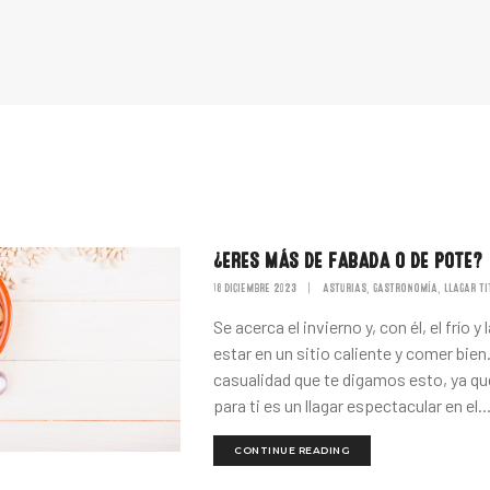
¿ERES MÁS DE FABADA O DE POTE?
18 DICIEMBRE 2023
|
ASTURIAS
GASTRONOMÍA
LLAGAR TI
,
,
Se acerca el invierno y, con él, el frío y
estar en un sitio caliente y comer bien
casualidad que te digamos esto, ya q
para ti es un llagar espectacular en el..
CONTINUE READING