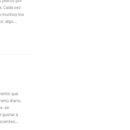
s platos por
a. Cada vez
on muchos los
, algo...
imento que
menú diario.
e, en
e gustar a
scentes...