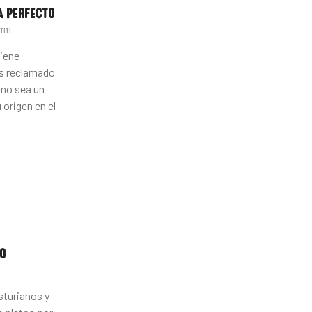
A PERFECTO
TITI
tiene
s reclamado
 no sea un
 origen en el
O
sturianos y