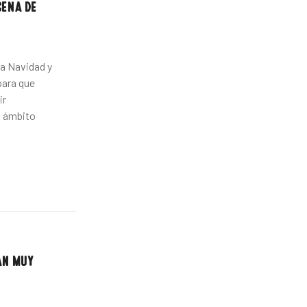
CENA DE
la Navidad y
para que
ir
l ámbito
ÁN MUY