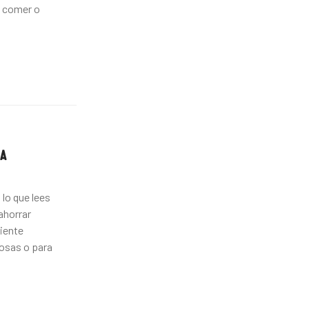
a comer o
RA
 lo que lees
ahorrar
ciente
osas o para