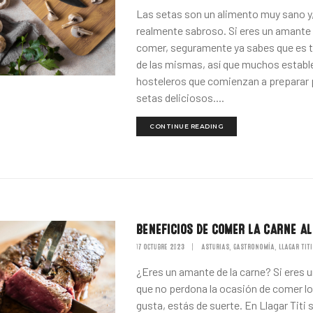
Las setas son un alimento muy sano y
realmente sabroso. Si eres un amante 
comer, seguramente ya sabes que es
de las mismas, así que muchos estab
hosteleros que comienzan a preparar 
setas deliciosos....
CONTINUE READING
BENEFICIOS DE COMER LA CARNE A
17 OCTUBRE 2023
|
ASTURIAS
GASTRONOMÍA
LLAGAR TITI
,
,
¿Eres un amante de la carne? Si eres 
que no perdona la ocasión de comer lo
gusta, estás de suerte. En Llagar Tit