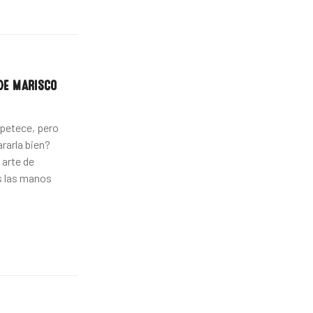
DE MARISCO
petece, pero
rarla bien?
 arte de
s las manos