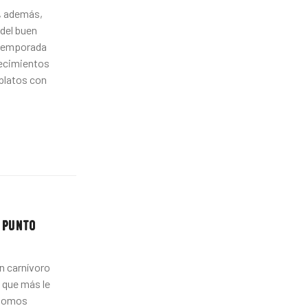
, además,
del buen
 temporada
lecimientos
platos con
L PUNTO
un carnívoro
 que más le
i somos