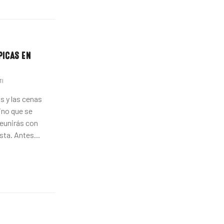
PICAS EN
TI
s y las cenas
ino que se
reunirás con
sta. Antes...