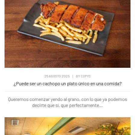
25 AGOSTO 2025
|
BY
COPYS
¿Puede ser un cachopo un plato único en una comida?
Queremos comenzar yendo al grano, con lo que ya podemos
decirte que sí, que perfectamente...