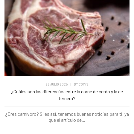
22 JULIO 2025
|
BY
COPYS
¿Cuáles son las diferencias entre la carne de cerdo y la de
ternera?
¿Eres carnívoro? Si es así, tenemos buenas noticias para ti, ya
que el artículo de...