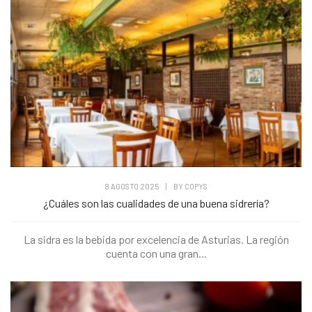
8 AGOSTO 2025
|
BY
COPYS
¿Cuáles son las cualidades de una buena sidrería?
La sidra es la bebida por excelencia de Asturias. La región
cuenta con una gran...