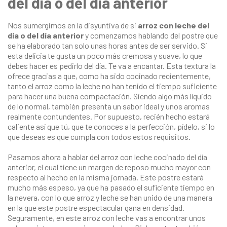
del día o del día anterior
Nos sumergimos en la disyuntiva de si
arroz con leche del
día o del día anterior
y comenzamos hablando del postre que
se ha elaborado tan solo unas horas antes de ser servido. Si
esta delicia te gusta un poco más cremosa y suave, lo que
debes hacer es pedirlo del día. Te va a encantar. Esta textura la
ofrece gracias a que, como ha sido cocinado recientemente,
tanto el arroz como la leche no han tenido el tiempo suficiente
para hacer una buena compactación. Siendo algo más líquido
de lo normal, también presenta un sabor ideal y unos aromas
realmente contundentes. Por supuesto, recién hecho estará
caliente así que tú, que te conoces a la perfección, pídelo, si lo
que deseas es que cumpla con todos estos requisitos.
Pasamos ahora a hablar del arroz con leche cocinado del día
anterior, el cual tiene un margen de reposo mucho mayor con
respecto al hecho en la misma jornada. Este postre estará
mucho más espeso, ya que ha pasado el suficiente tiempo en
la nevera, con lo que arroz y leche se han unido de una manera
en la que este postre espectacular gana en densidad.
Seguramente, en este arroz con leche vas a encontrar unos