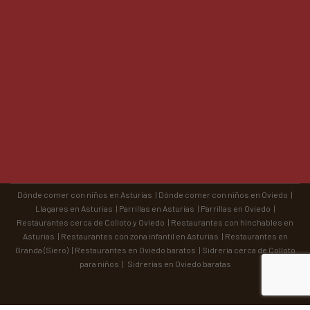
Dónde comer con niños en Asturias
|
Dónde comer con niños en Oviedo
|
Llagares en Asturias
|
Parrillas en Asturias
|
Parrillas en Oviedo
|
Restaurantes cerca de Colloto y Oviedo
|
Restaurantes con hinchables en
Asturias
|
Restaurantes con zona infantil en Asturias
|
Restaurantes en
Granda (Siero)
|
Restaurantes en Oviedo baratos
|
Sidrería cerca de Colloto
para niños
|
Sidrerías en Oviedo baratas