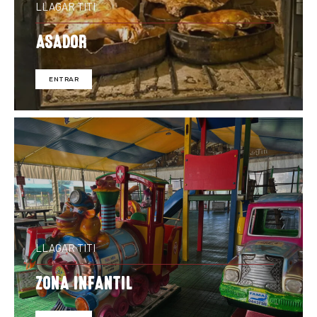
LLAGAR TITI
ASADOR
ENTRAR
LLAGAR TITI
ZONA INFANTIL