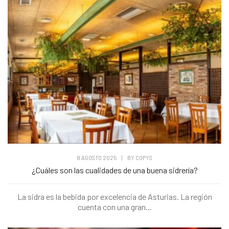
8 AGOSTO 2025
|
BY
COPYS
¿Cuáles son las cualidades de una buena sidrería?
La sidra es la bebida por excelencia de Asturias. La región
cuenta con una gran...