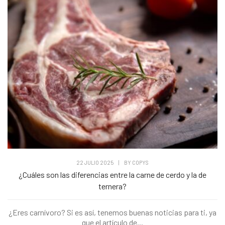
22 JULIO 2025
|
BY
COPYS
¿Cuáles son las diferencias entre la carne de cerdo y la de
ternera?
¿Eres carnívoro? Si es así, tenemos buenas noticias para ti, ya
que el artículo de...