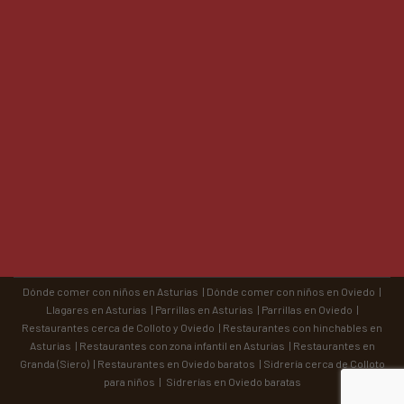
Dónde comer con niños en Asturias
|
Dónde comer con niños en Oviedo
|
Llagares en Asturias
|
Parrillas en Asturias
|
Parrillas en Oviedo
|
Restaurantes cerca de Colloto y Oviedo
|
Restaurantes con hinchables en
Asturias
|
Restaurantes con zona infantil en Asturias
|
Restaurantes en
Granda (Siero)
|
Restaurantes en Oviedo baratos
|
Sidrería cerca de Colloto
para niños
|
Sidrerías en Oviedo baratas