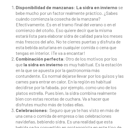
Disponibilidad de manzanas
:
La sidra en invierno
se
bebe mucho por un factor realmente práctico. ¿Sabes
cuándo comienza la cosecha de la manzana?
Efectivamente. Es en el tramo final del verano o en el
comienzo del otoño. Eso quiere decir que la misma
estará lista para elaborar sidra de calidad para los meses
más frescos del año. No te cierres puertas y disfruta de
esta bebida asturiana en cualquier comida o cena que
tengas en interior. ¡Te va a encantar!
Combinación perfecta
: Otro de los motivos por los
que
la sidra en invierno
es muy habitual. Es la estación
en la que se apuesta por la gastronomía más
contundente. Es normal dejarse llevar por los guisos y las
carnes para entrar en calor. En la región es habitual
decidirse por la fabada, por ejemplo, como uno de los
platos estrella. Pues bien, la sidra combina realmente
bien con estas recetas de cuchara. Va a hacer que
disfrutes mucho más de todas ellas.
Celebraciones
: Seguro que ya te has visto en más de
una cena o comida de empresa o las celebraciones
navideñas, bebiendo sidra. Es una realidad que esta
bebida se ha convertido en protagonista en este tipo de