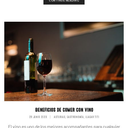
CONTINUE READING
BENEFICIOS DE COMER CON VINO
29 JUNIO 2023
|
ASTURIAS
GASTRONOMÍA
LLAGAR TITI
,
,
El vino es uno de los mejores acompañantes para cualquier