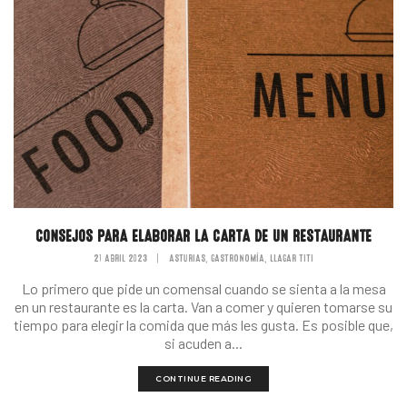
CONSEJOS PARA ELABORAR LA CARTA DE UN RESTAURANTE
21 ABRIL 2023
|
ASTURIAS
GASTRONOMÍA
LLAGAR TITI
,
,
Lo primero que pide un comensal cuando se sienta a la mesa
en un restaurante es la carta. Van a comer y quieren tomarse su
tiempo para elegir la comida que más les gusta. Es posible que,
si acuden a...
CONTINUE READING