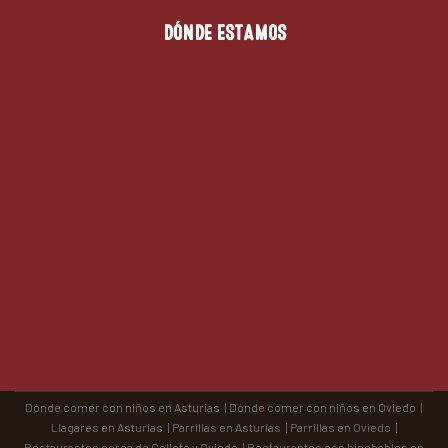
DÓNDE ESTAMOS
Dónde comer con niños en Asturias
|
Dónde comer con niños en Oviedo
|
Llagares en Asturias
|
Parrillas en Asturias
|
Parrillas en Oviedo
|
Restaurantes cerca de Colloto y Oviedo
|
Restaurantes con hinchables en