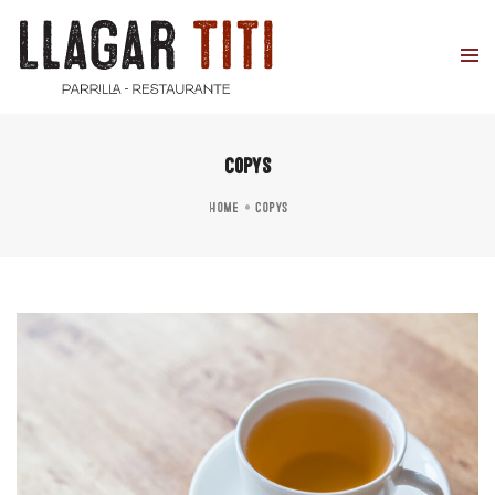
copys
Home
copys