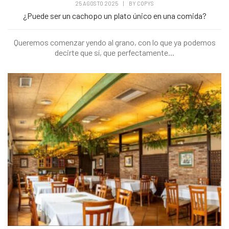
25 AGOSTO 2025
|
BY
COPYS
¿Puede ser un cachopo un plato único en una comida?
Queremos comenzar yendo al grano, con lo que ya podemos
decirte que sí, que perfectamente...