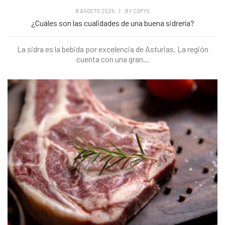
8 AGOSTO 2025
|
BY
COPYS
¿Cuáles son las cualidades de una buena sidrería?
La sidra es la bebida por excelencia de Asturias. La región
cuenta con una gran...