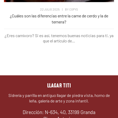
22 JULIO 2025
|
BY
COPYS
¿Cuáles son las diferencias entre la carne de cerdo y la de
ternera?
¿Eres carnívoro? Si es así, tenemos buenas noticias para ti, ya
que el artículo de...
LLAGAR TITI
Sidrería y parrilla en antiguo llagar de piedra vista, horno de
leña, galería de arte y zona infantil.
Dirección: N-634, 40, 33199 Granda