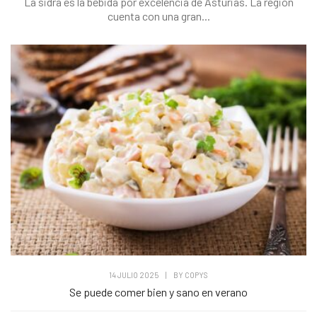
La sidra es la bebida por excelencia de Asturias. La región
cuenta con una gran...
14 JULIO 2025
|
BY
COPYS
Se puede comer bien y sano en verano