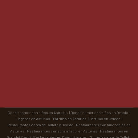
Dónde comer con niños en Asturias
|
Dónde comer con niños en Oviedo
|
Llagares en Asturias
|
Parrillas en Asturias
|
Parrillas en Oviedo
|
Restaurantes cerca de Colloto y Oviedo
|
Restaurantes con hinchables en
Asturias
|
Restaurantes con zona infantil en Asturias
|
Restaurantes en
Granda (Siero)
|
Restaurantes en Oviedo baratos
|
Sidrería cerca de Colloto