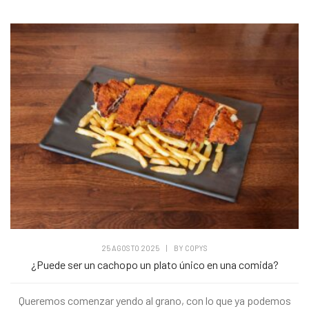
25 AGOSTO 2025
|
BY
COPYS
¿Puede ser un cachopo un plato único en una comida?
Queremos comenzar yendo al grano, con lo que ya podemos