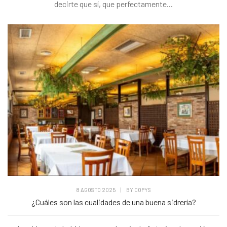
decirte que sí, que perfectamente...
8 AGOSTO 2025
|
BY
COPYS
¿Cuáles son las cualidades de una buena sidrería?