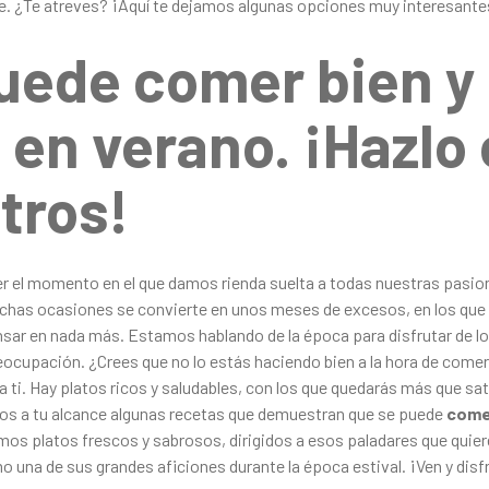
e. ¿Te atreves? ¡Aquí te dejamos algunas opciones muy interesant
uede comer bien y
 en verano. ¡Hazlo
tros!
er el momento en el que damos rienda suelta a todas nuestras pasi
has ocasiones se convierte en unos meses de excesos, en los que 
ensar en nada más. Estamos hablando de la época para disfrutar de lo
reocupación. ¿Crees que no lo estás haciendo bien a la hora de com
a ti. Hay platos ricos y saludables, con los que quedarás más que sa
 a tu alcance algunas recetas que demuestran que se puede
come
mos platos frescos y sabrosos, dirigidos a esos paladares que quiere
 una de sus grandes aficiones durante la época estival. ¡Ven y disf