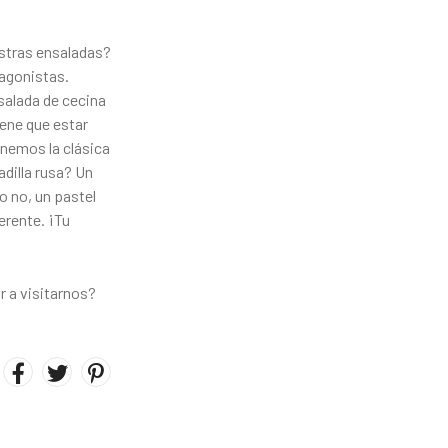
estras ensaladas?
tagonistas.
salada de cecina
iene que estar
nemos la clásica
adilla rusa? Un
o no, un pastel
erente. ¡Tu
r a visitarnos?