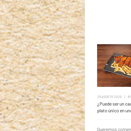
25 AGOSTO 2025
|
B
¿Puede ser un ca
plato único en u
Queremos comenz