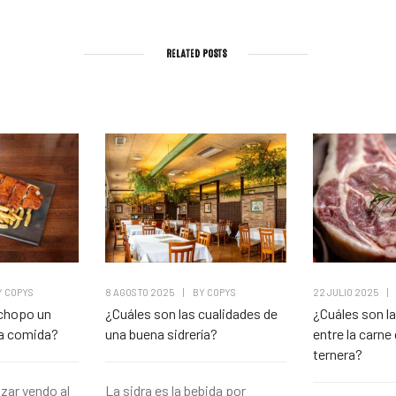
RELATED POSTS
Y
COPYS
8 AGOSTO 2025
|
BY
COPYS
22 JULIO 2025
|
chopo un
¿Cuáles son las cualidades de
¿Cuáles son la
na comida?
una buena sidrería?
entre la carne 
ternera?
ar yendo al
La sidra es la bebida por