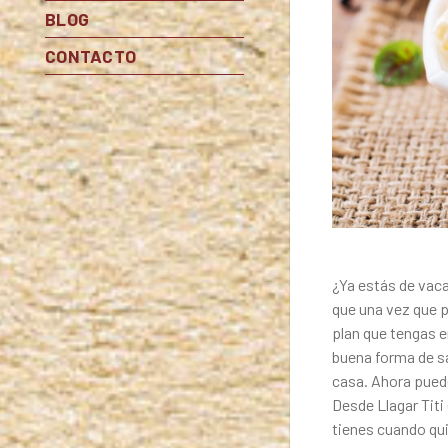
BLOG
CONTACTO
¿Ya estás de vaca
que una vez que p
plan que tengas e
buena forma de sa
casa. Ahora puede
Desde
Llagar Titi
tienes cuando qu