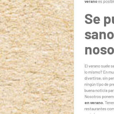
verano
es posibl
Se p
sano
noso
El verano suele s
lo mismo? En muc
divertirse, sin p
ningún tipo de p
buena noticia par
Nosotros ponemos
en verano
. Tene
restaurantes como