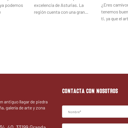
¿Eres carnívor
e ya podemos
excelencia de Asturias. La
tenemos buena
e
región cuenta con una gran...
ti, ya que el ar
CONTACTA CON NOSOTROS
 en antiguo llagar de piedra
ña, galería de arte y zona
34, 40, 33199 Granda