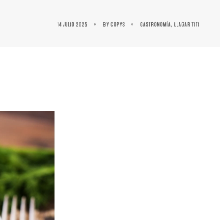
14 julio 2025
By
copys
Gastronomía
,
Llagar Titi