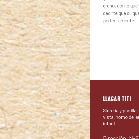
grano, con lo qu
decirte que sí, qu
perfectamente...
LLAGAR TITI
Sidrería y parrilla
vista, horno de le
infantil.
Dirección: N-6