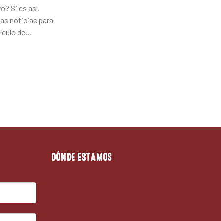
o? Si es así,
s noticias para
tículo de...
DÓNDE ESTAMOS