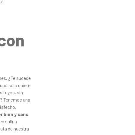
es!
 con
ones. ¿Te sucede
uno solo quiere
s tuyos, sin
er? Tenemos una
tisfecho.
r bien y sano
n salir a
ruta de nuestra