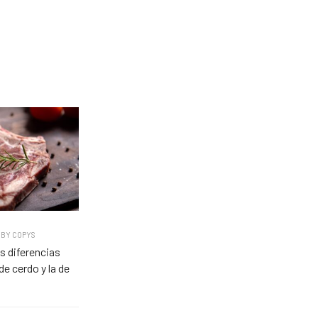
BY
COPYS
s diferencias
de cerdo y la de