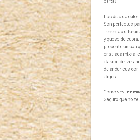
carta!
Los días de calor
Son perfectas par
Tenemos diferent
y queso de cabra.
presente en cual
ensalada mixta, co
clásico del veran
de andaricas con 
eliges!
Como ves,
comer
Seguro que no te