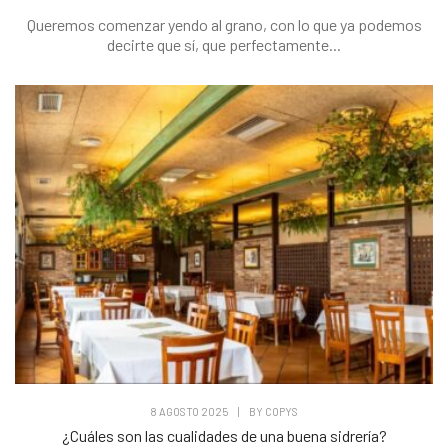
Queremos comenzar yendo al grano, con lo que ya podemos
decirte que sí, que perfectamente...
8 AGOSTO 2025
|
BY
COPYS
¿Cuáles son las cualidades de una buena sidrería?