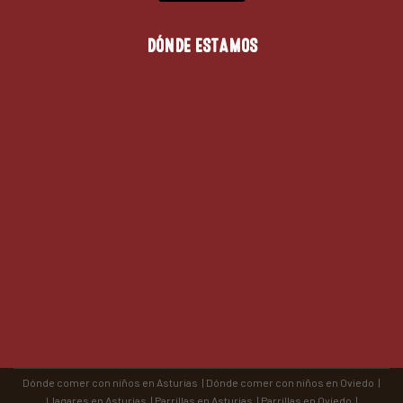
DÓNDE ESTAMOS
Dónde comer con niños en Asturias
|
Dónde comer con niños en Oviedo
|
Llagares en Asturias
|
Parrillas en Asturias
|
Parrillas en Oviedo
|