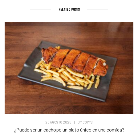
RELATED POSTS
25 AGOSTO 2025
|
BY
COPYS
¿Puede ser un cachopo un plato único en una comida?