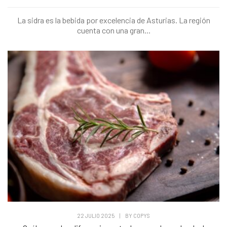
La sidra es la bebida por excelencia de Asturias. La región
cuenta con una gran...
22 JULIO 2025
|
BY
COPYS