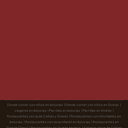
Dónde comer con niños en Asturias
|
Dónde comer con niños en Oviedo
|
Llagares en Asturias
|
Parrillas en Asturias
|
Parrillas en Oviedo
|
Restaurantes cerca de Colloto y Oviedo
|
Restaurantes con hinchables en
Asturias
|
Restaurantes con zona infantil en Asturias
|
Restaurantes en
Granda (Siero)
|
Restaurantes en Oviedo baratos
|
Sidrería cerca de Colloto