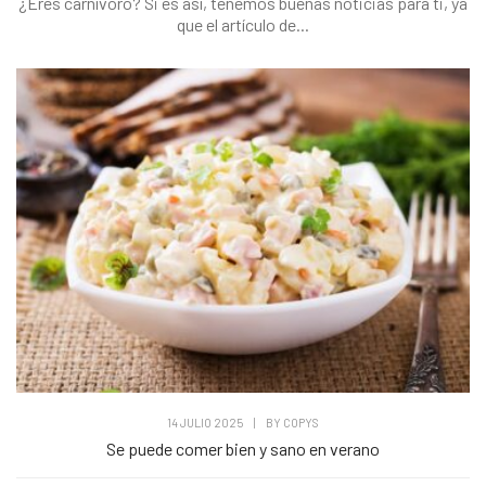
¿Eres carnívoro? Si es así, tenemos buenas noticias para ti, ya
que el artículo de...
14 JULIO 2025
|
BY
COPYS
Se puede comer bien y sano en verano