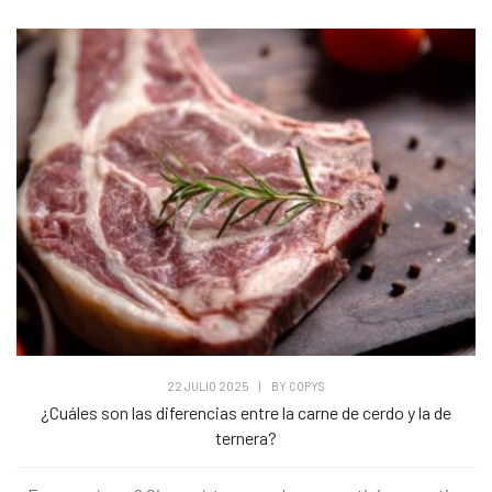
22 JULIO 2025
|
BY
COPYS
¿Cuáles son las diferencias entre la carne de cerdo y la de
ternera?