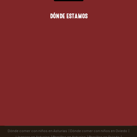
DÓNDE ESTAMOS
Dónde comer con niños en Asturias
|
Dónde comer con niños en Oviedo
|
Llagares en Asturias
|
Parrillas en Asturias
|
Parrillas en Oviedo
|