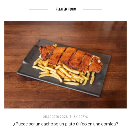
RELATED POSTS
25 AGOSTO 2025
|
BY
COPYS
¿Puede ser un cachopo un plato único en una comida?