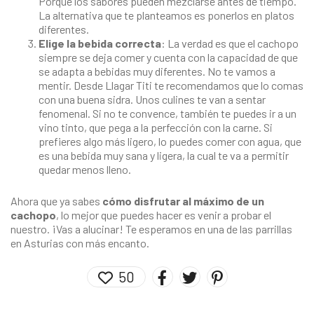
Porque los sabores pueden mezclarse antes de tiempo.
La alternativa que te planteamos es ponerlos en platos
diferentes.
Elige la bebida correcta
: La verdad es que el cachopo
siempre se deja comer y cuenta con la capacidad de que
se adapta a bebidas muy diferentes. No te vamos a
mentir. Desde
Llagar Titi
te recomendamos que lo comas
con una buena sidra. Unos culines te van a sentar
fenomenal. Si no te convence, también te puedes ir a un
vino tinto, que pega a la perfección con la carne. Si
prefieres algo más ligero, lo puedes comer con agua, que
es una bebida muy sana y ligera, la cual te va a permitir
quedar menos lleno.
Ahora que ya sabes
cómo disfrutar al máximo de un
cachopo
, lo mejor que puedes hacer es venir a probar el
nuestro. ¡Vas a alucinar! Te esperamos en una de las
parrillas
en Asturias
con más encanto.
50