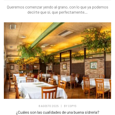
Queremos comenzar yendo al grano, con lo que ya podemos
decirte que sí, que perfectamente...
8 AGOSTO 2025
|
BY
COPYS
¿Cuáles son las cualidades de una buena sidrería?