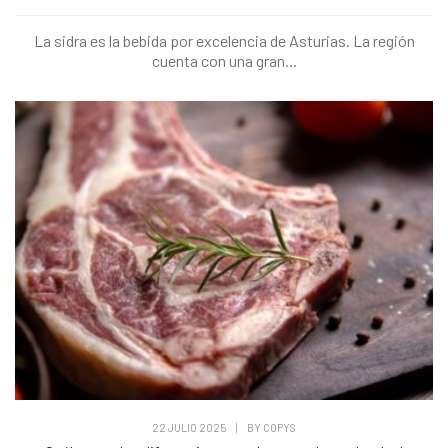
La sidra es la bebida por excelencia de Asturias. La región
cuenta con una gran...
22 JULIO 2025
|
BY
COPYS