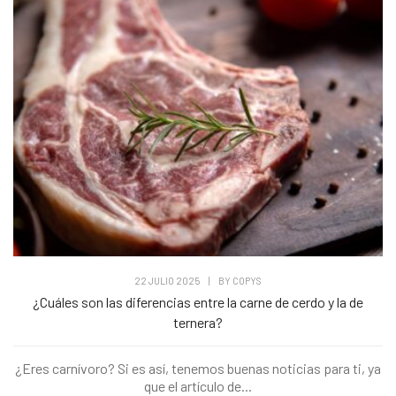
22 JULIO 2025
|
BY
COPYS
¿Cuáles son las diferencias entre la carne de cerdo y la de
ternera?
¿Eres carnívoro? Si es así, tenemos buenas noticias para ti, ya
que el artículo de...