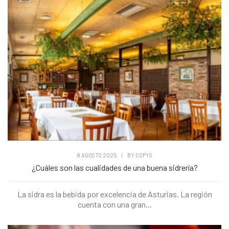
8 AGOSTO 2025
|
BY
COPYS
¿Cuáles son las cualidades de una buena sidrería?
La sidra es la bebida por excelencia de Asturias. La región
cuenta con una gran...