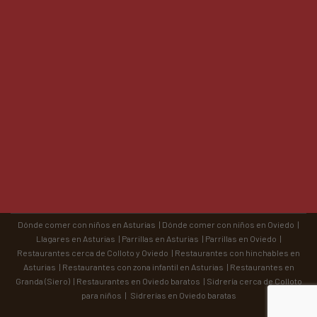
Dónde comer con niños en Asturias
|
Dónde comer con niños en Oviedo
|
Llagares en Asturias
|
Parrillas en Asturias
|
Parrillas en Oviedo
|
Restaurantes cerca de Colloto y Oviedo
|
Restaurantes con hinchables en
Asturias
|
Restaurantes con zona infantil en Asturias
|
Restaurantes en
Granda (Siero)
|
Restaurantes en Oviedo baratos
|
Sidrería cerca de Colloto
para niños
|
Sidrerías en Oviedo baratas