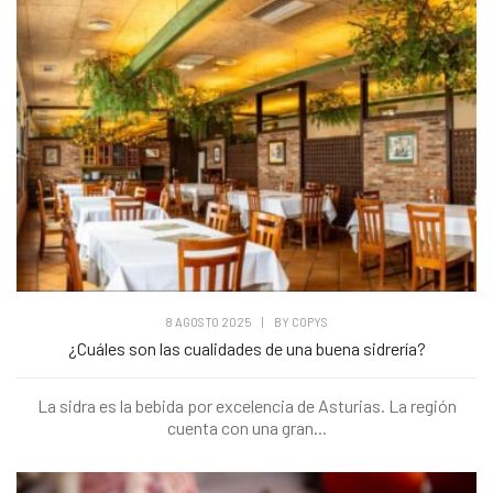
8 AGOSTO 2025
|
BY
COPYS
¿Cuáles son las cualidades de una buena sidrería?
La sidra es la bebida por excelencia de Asturias. La región
cuenta con una gran...