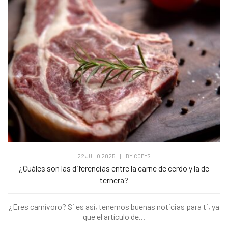
22 JULIO 2025
|
BY
COPYS
¿Cuáles son las diferencias entre la carne de cerdo y la de
ternera?
¿Eres carnívoro? Si es así, tenemos buenas noticias para ti, ya
que el artículo de...