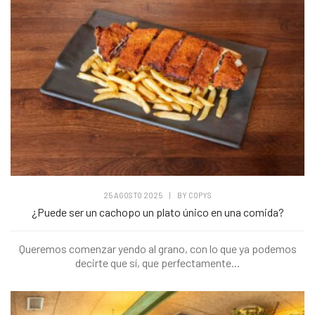
25 AGOSTO 2025
|
BY
COPYS
¿Puede ser un cachopo un plato único en una comida?
Queremos comenzar yendo al grano, con lo que ya podemos
decirte que sí, que perfectamente...