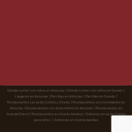
Dónde comer con niños en Asturias
|
Dónde comer con niños en Oviedo
|
Llagares en Asturias
|
Parrillas en Asturias
|
Parrillas en Oviedo
|
Restaurantes cerca de Colloto y Oviedo
|
Restaurantes con hinchables en
Asturias
|
Restaurantes con zona infantil en Asturias
|
Restaurantes en
Granda (Siero)
|
Restaurantes en Oviedo baratos
|
Sidrería cerca de Colloto
para niños
|
Sidrerías en Oviedo baratas