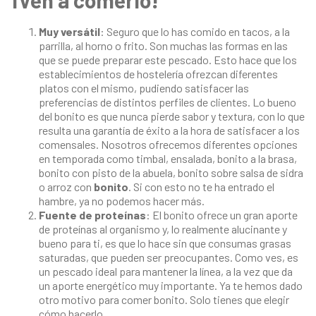
Muy versátil
: Seguro que lo has comido en tacos, a la
parrilla, al horno o frito. Son muchas las formas en las
que se puede preparar este pescado. Esto hace que los
establecimientos de hostelería ofrezcan diferentes
platos con el mismo, pudiendo satisfacer las
preferencias de distintos perfiles de clientes. Lo bueno
del bonito es que nunca pierde sabor y textura, con lo que
resulta una garantía de éxito a la hora de satisfacer a los
comensales. Nosotros ofrecemos diferentes opciones
en temporada como timbal, ensalada, bonito a la brasa,
bonito con pisto de la abuela, bonito sobre salsa de sidra
o arroz con
bonito
. Si con esto no te ha entrado el
hambre, ya no podemos hacer más.
Fuente de proteínas
: El bonito ofrece un gran aporte
de proteínas al organismo y, lo realmente alucinante y
bueno para ti, es que lo hace sin que consumas grasas
saturadas, que pueden ser preocupantes. Como ves, es
un pescado ideal para mantener la línea, a la vez que da
un aporte energético muy importante. Ya te hemos dado
otro motivo para comer bonito. Solo tienes que elegir
cómo hacerlo.