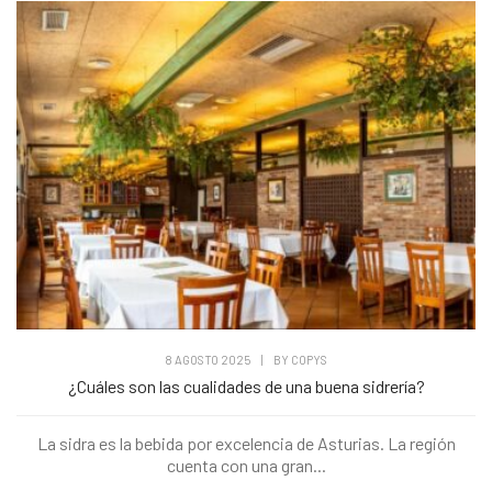
8 AGOSTO 2025
|
BY
COPYS
¿Cuáles son las cualidades de una buena sidrería?
La sidra es la bebida por excelencia de Asturias. La región
cuenta con una gran...