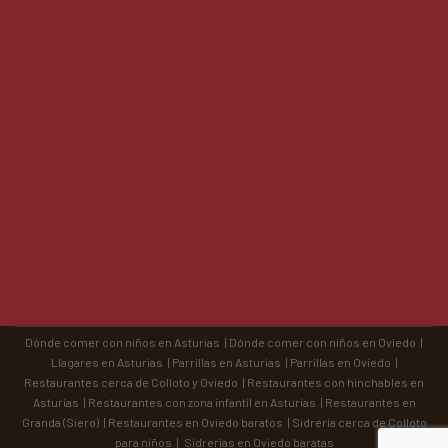
Dónde comer con niños en Asturias
|
Dónde comer con niños en Oviedo
|
Llagares en Asturias
|
Parrillas en Asturias
|
Parrillas en Oviedo
|
Restaurantes cerca de Colloto y Oviedo
|
Restaurantes con hinchables en
Asturias
|
Restaurantes con zona infantil en Asturias
|
Restaurantes en
Granda (Siero)
|
Restaurantes en Oviedo baratos
|
Sidrería cerca de Colloto
para niños
|
Sidrerías en Oviedo baratas