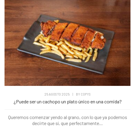
25 AGOSTO 2025
|
BY
COPYS
¿Puede ser un cachopo un plato único en una comida?
Queremos comenzar yendo al grano, con lo que ya podemos
decirte que sí, que perfectamente...