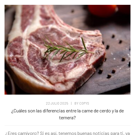
22 JULIO 2025
|
BY
COPYS
¿Cuáles son las diferencias entre la carne de cerdo y la de
ternera?
¿Eres carnívoro? Si es así, tenemos buenas noticias para ti, ya