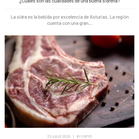
¿Cuáles son las cualidades de una buena sidrería?
La sidra es la bebida por excelencia de Asturias. La región
cuenta con una gran...
22 JULIO 2025
|
BY
COPYS