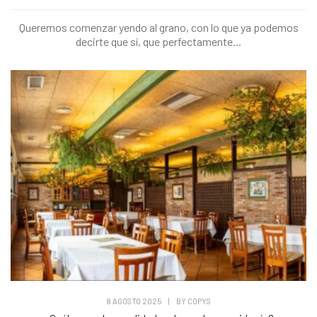
Queremos comenzar yendo al grano, con lo que ya podemos
decirte que sí, que perfectamente...
8 AGOSTO 2025
|
BY
COPYS