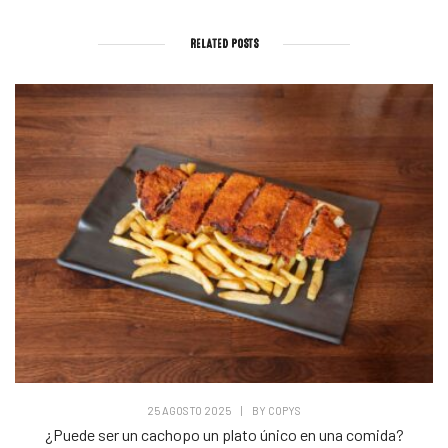
RELATED POSTS
25 AGOSTO 2025
|
BY
COPYS
¿Puede ser un cachopo un plato único en una comida?