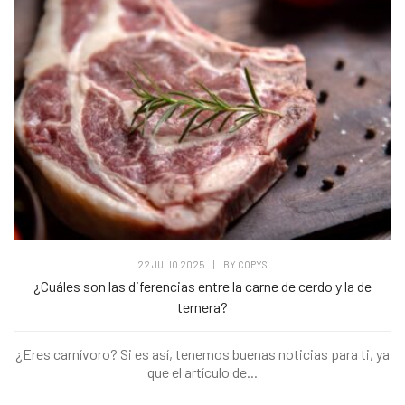
22 JULIO 2025
|
BY
COPYS
¿Cuáles son las diferencias entre la carne de cerdo y la de
ternera?
¿Eres carnívoro? Si es así, tenemos buenas noticias para ti, ya
que el artículo de...