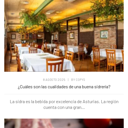
8 AGOSTO 2025
|
BY
COPYS
¿Cuáles son las cualidades de una buena sidrería?
La sidra es la bebida por excelencia de Asturias. La región
cuenta con una gran...