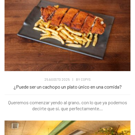
25 AGOSTO 2025
|
BY
COPYS
¿Puede ser un cachopo un plato único en una comida?
Queremos comenzar yendo al grano, con lo que ya podemos
decirte que sí, que perfectamente...