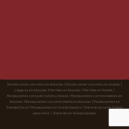
Dónde comer con niños en Asturias
|
Dónde comer con niños en Oviedo
|
Llagares en Asturias
|
Parrillas en Asturias
|
Parrillas en Oviedo
|
Restaurantes cerca de Colloto y Oviedo
|
Restaurantes con hinchables en
Asturias
|
Restaurantes con zona infantil en Asturias
|
Restaurantes en
Granda (Siero)
|
Restaurantes en Oviedo baratos
|
Sidrería cerca de Colloto
para niños
|
Sidrerías en Oviedo baratas