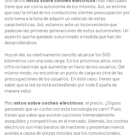
Uno de los
mitos sobre coches eléctricos
más habituales
tiene que ver con la autonomía de los mismos. Así, se estima
que casi la mitad de los conductores sienten preocupación por
este tema a la hora de adquirir un vehículo de estas
características. Así, estamos ante un inconveniente que
padecían las primeras generaciones de estos automóviles. Un
aspecto que ha quedado solucionado a medida que han ido
desarrollándose.
Hoy en día, es relativamente sencillo alcanzar los 500
kilómetros con una sola carga. En los próximos años, esta
cifra no hará más que aumentar en favor de los usuarios. Del
mismo modo, no encontrar un punto de carga es otra de las
preocupaciones de los usuarios. En este caso, tienes que
saber que la red se está extendiendo por toda España de
manera veloz
Más
mitos sobre coches eléctricos
: el precio. ¿Sigues
pensando que un coche con esta tecnología es caro? Pues
tienes que saber que existen opciones tremendamente
asequibles y competitivas en el mercado. Además, los coches
eléctricos son más baratos de mantener y presentan menos
averías a causa de piezas móviles que los convencionales.