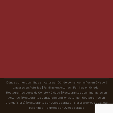
Dónde comer con niños en Asturias
|
Dónde comer con niños en Oviedo
|
Llagares en Asturias
|
Parrillas en Asturias
|
Parrillas en Oviedo
|
Restaurantes cerca de Colloto y Oviedo
|
Restaurantes con hinchables en
Asturias
|
Restaurantes con zona infantil en Asturias
|
Restaurantes en
Granda (Siero)
|
Restaurantes en Oviedo baratos
|
Sidrería cerca de Colloto
para niños
|
Sidrerías en Oviedo baratas