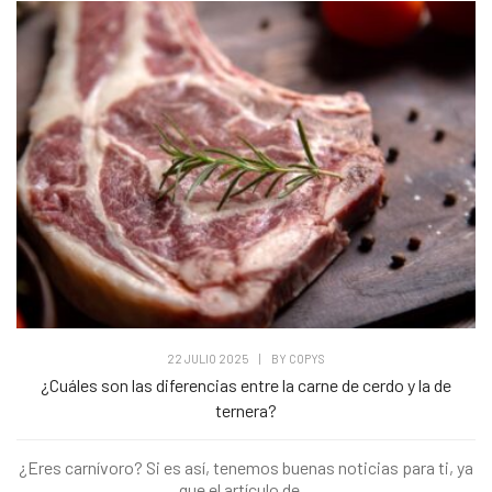
22 JULIO 2025
|
BY
COPYS
¿Cuáles son las diferencias entre la carne de cerdo y la de
ternera?
¿Eres carnívoro? Si es así, tenemos buenas noticias para ti, ya
que el artículo de...