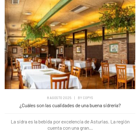
8 AGOSTO 2025
|
BY
COPYS
¿Cuáles son las cualidades de una buena sidrería?
La sidra es la bebida por excelencia de Asturias. La región
cuenta con una gran...