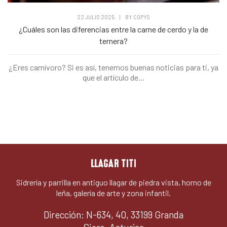
22 JULIO 2025
|
BY
COPYS
¿Cuáles son las diferencias entre la carne de cerdo y la de
ternera?
¿Eres carnívoro? Si es así, tenemos buenas noticias para ti, ya
que el artículo de...
LLAGAR TITI
Sidrería y parrilla en antiguo llagar de piedra vista, horno de
leña, galería de arte y zona infantil.
Dirección: N-634, 40, 33199 Granda