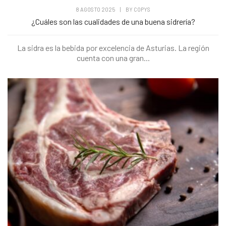
8 AGOSTO 2025
|
BY
COPYS
¿Cuáles son las cualidades de una buena sidrería?
La sidra es la bebida por excelencia de Asturias. La región
cuenta con una gran...