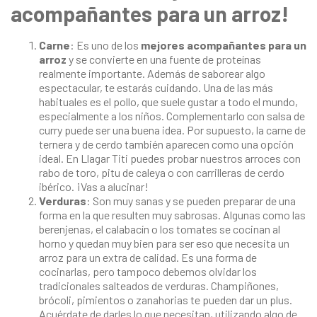
acompañantes para un arroz!
Carne
: Es uno de los
mejores acompañantes para un
arroz
y se convierte en una fuente de proteínas
realmente importante. Además de saborear algo
espectacular, te estarás cuidando. Una de las más
habituales es el pollo, que suele gustar a todo el mundo,
especialmente a los niños. Complementarlo con salsa de
curry puede ser una buena idea. Por supuesto, la carne de
ternera y de cerdo también aparecen como una opción
ideal. En
Llagar Titi
puedes probar nuestros arroces con
rabo de toro, pitu de caleya o con carrilleras de cerdo
ibérico. ¡Vas a alucinar!
Verduras
: Son muy sanas y se pueden preparar de una
forma en la que resulten muy sabrosas. Algunas como las
berenjenas, el calabacín o los tomates se cocinan al
horno y quedan muy bien para ser eso que necesita un
arroz para un extra de calidad. Es una forma de
cocinarlas, pero tampoco debemos olvidar los
tradicionales salteados de verduras. Champiñones,
brócoli, pimientos o zanahorias te pueden dar un plus.
Acuérdate de darles lo que necesitan, utilizando algo de