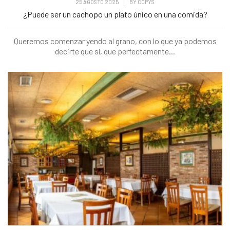
25 AGOSTO 2025
|
BY
COPYS
¿Puede ser un cachopo un plato único en una comida?
Queremos comenzar yendo al grano, con lo que ya podemos
decirte que sí, que perfectamente...