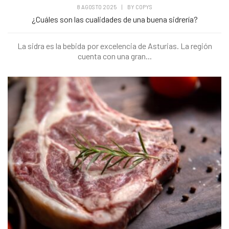
8 AGOSTO 2025
|
BY
COPYS
¿Cuáles son las cualidades de una buena sidrería?
La sidra es la bebida por excelencia de Asturias. La región
cuenta con una gran...