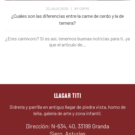
22 JULIO 2025
|
BY
COPYS
¿Cuáles son las diferencias entre la carne de cerdo y la de
ternera?
¿Eres carnívoro? Si es así, tenemos buenas noticias para ti, ya
que el artículo de...
LLAGAR TITI
Sidrería y parrilla en antiguo llagar de piedra vista, horno de
leña, galería de arte y zona infantil.
Dirección: N-634, 40, 33199 Granda
Siero, Asturias