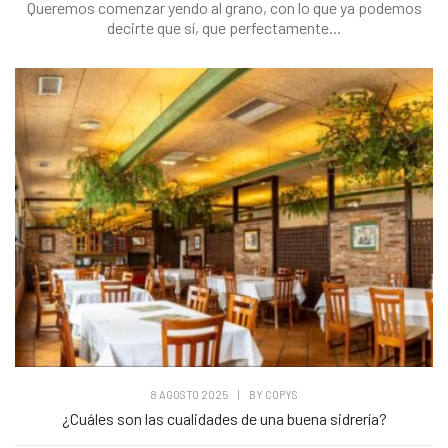
Queremos comenzar yendo al grano, con lo que ya podemos
decirte que sí, que perfectamente...
8 AGOSTO 2025
|
BY
COPYS
¿Cuáles son las cualidades de una buena sidrería?