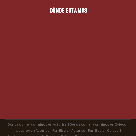
DÓNDE ESTAMOS
Dónde comer con niños en Asturias
|
Dónde comer con niños en Oviedo
|
Llagares en Asturias
|
Parrillas en Asturias
|
Parrillas en Oviedo
|