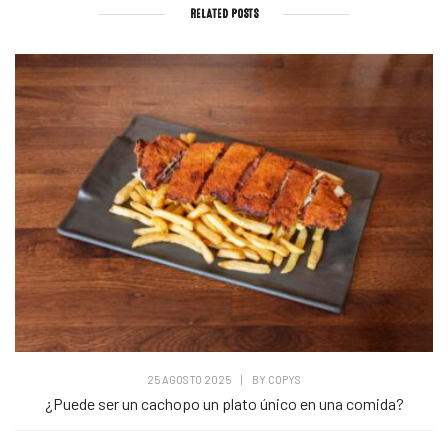
RELATED POSTS
25 AGOSTO 2025
|
BY
COPYS
¿Puede ser un cachopo un plato único en una comida?