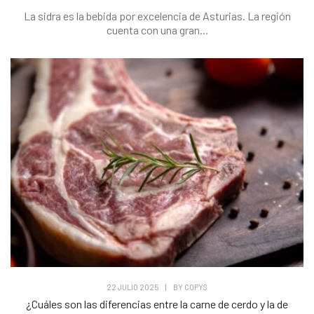
La sidra es la bebida por excelencia de Asturias. La región
cuenta con una gran...
22 JULIO 2025
|
BY
COPYS
¿Cuáles son las diferencias entre la carne de cerdo y la de