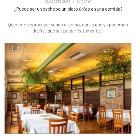
25 AGOSTO 2025
|
BY
COPYS
¿Puede ser un cachopo un plato único en una comida?
Queremos comenzar yendo al grano, con lo que ya podemos
decirte que sí, que perfectamente...