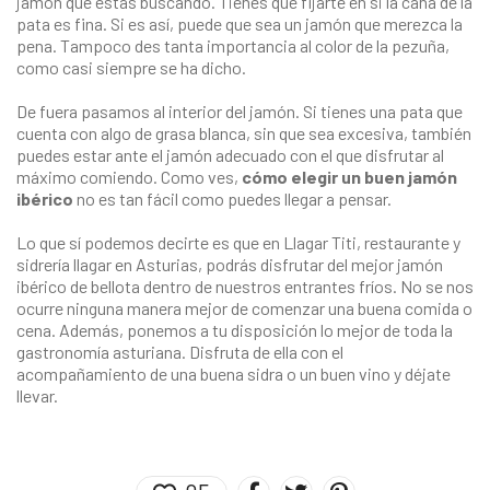
jamón que estás buscando. Tienes que fijarte en si la caña de la
pata es fina. Si es así, puede que sea un jamón que merezca la
pena. Tampoco des tanta importancia al color de la pezuña,
como casi siempre se ha dicho.
De fuera pasamos al interior del jamón. Si tienes una pata que
cuenta con algo de grasa blanca, sin que sea excesiva, también
puedes estar ante el jamón adecuado con el que disfrutar al
máximo comiendo. Como ves,
cómo elegir un buen jamón
ibérico
no es tan fácil como puedes llegar a pensar.
Lo que sí podemos decirte es que en
Llagar Titi, restaurante y
sidrería
llagar en Asturias
,
podrás disfrutar del mejor jamón
ibérico de bellota dentro de nuestros entrantes fríos. No se nos
ocurre ninguna manera mejor de comenzar una buena comida o
cena. Además, ponemos a tu disposición lo mejor de toda la
gastronomía asturiana. Disfruta de ella con el
acompañamiento de una buena sidra o un buen vino y déjate
llevar.