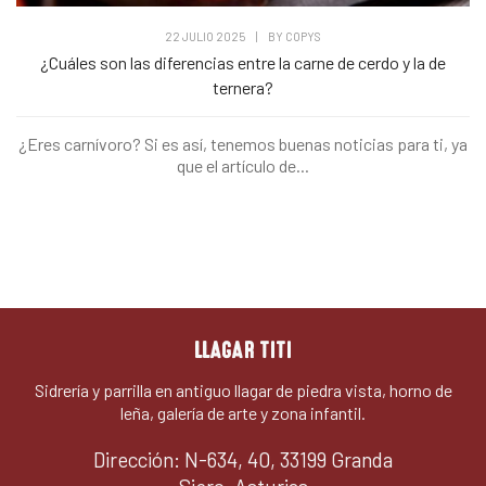
22 JULIO 2025
|
BY
COPYS
¿Cuáles son las diferencias entre la carne de cerdo y la de
ternera?
¿Eres carnívoro? Si es así, tenemos buenas noticias para ti, ya
que el artículo de...
LLAGAR TITI
Sidrería y parrilla en antiguo llagar de piedra vista, horno de
leña, galería de arte y zona infantil.
Dirección: N-634, 40, 33199 Granda