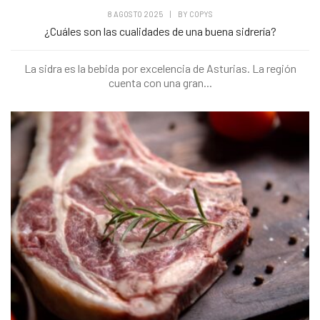
8 AGOSTO 2025
|
BY
COPYS
¿Cuáles son las cualidades de una buena sidrería?
La sidra es la bebida por excelencia de Asturias. La región
cuenta con una gran...