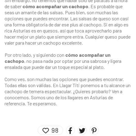
Sin embargo, no tenemos que hablar sólo de patatas a la hora
de saber
cómo acompañar un cachopo
. Es probable que
seas un amante de las salsas. Pues bien, son muchas las
opciones que puedes encontrar. Las salsas de queso son casi
una forma obligatoria de dar ese plus al cachopo. Si en algo es
rica Asturias es en quesos, así que toca aprovecharlo para
hacer mejor un plato que siempre entra. Cualquier queso puede
valer para hacer un cachopo excelente.
Por otro lado, y siguiendo con
cómo acompañar un
cachopo
, no pasa nada por optar por una sabrosa y ligera
ensalada que puede dar un toque especial al plato.
Como ves, son muchas las opciones que puedes encontrar.
Todas ellas son válidas. En
Llagar Titi
ponemos a tu alcance un
cachopo de ternera espectacular. ¿Quieres probarlo? Ven a
conocernos. Somos uno de los
llagares en Asturias
de
referencia. Te esperamos.
98