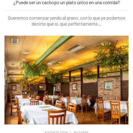
¿Puede ser un cachopo un plato único en una comida?
Queremos comenzar yendo al grano, con lo que ya podemos
decirte que sí, que perfectamente...
8 AGOSTO 2025
|
BY
COPYS