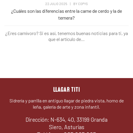
22 JULIO 2025
|
BY
COPYS
¿Cuáles son las diferencias entre la carne de cerdo y la de
ternera?
¿Eres carnívoro? Si es así, tenemos buenas noticias para ti, ya
que el artículo de...
LLAGAR TITI
Sidrería y parrilla en antiguo llagar de piedra vista, horno de
leña, galería de arte y zona infantil.
Dirección: N-634, 40, 33199 Granda
Siero, Asturias