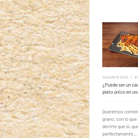
25 AGOSTO 2025
|
B
¿Puede ser un ca
plato único en u
Queremos comenz
grano, con lo qu
decirte que sí, qu
perfectamente...