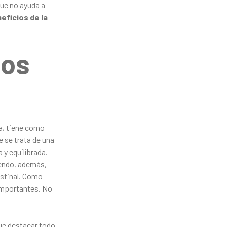
ue no ayuda a
eficios de la
ios
a, tiene como
e se trata de una
 y equilibrada.
iendo, además,
estinal. Como
mportantes. No
ue destacar todo