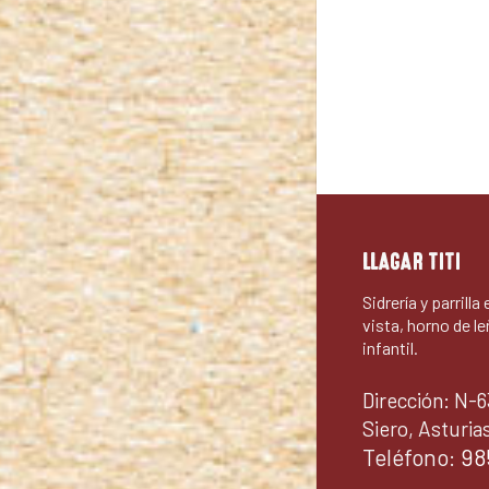
LLAGAR TITI
Sidrería y parrilla
vista, horno de le
infantil.
Dirección: N-6
Siero, Asturia
Teléfono:
98