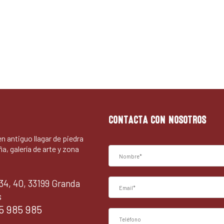
CONTACTA CON NOSOTROS
 en antiguo llagar de piedra
ña, galería de arte y zona
34, 40, 33199 Granda
s
5 985 985