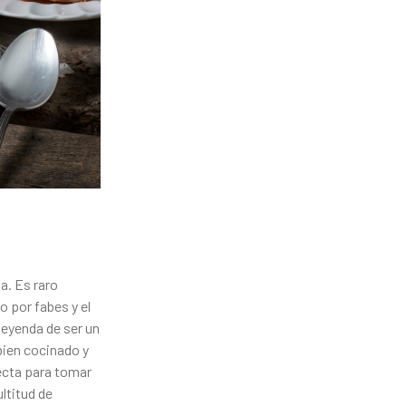
a. Es raro
o por fabes y el
leyenda de ser un
bien cocinado y
fecta para tomar
ltitud de