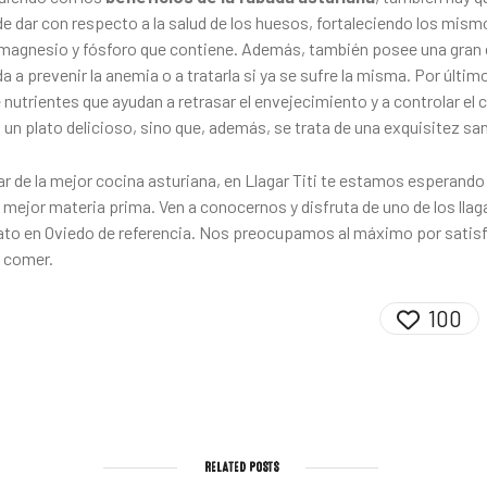
e dar con respecto a la salud de los huesos, fortaleciendo los mism
, magnesio y fósforo que contiene. Además, también posee una gran
da a prevenir la anemia o a tratarla si ya se sufre la misma. Por últi
nutrientes que ayudan a retrasar el envejecimiento y a controlar el c
 un plato delicioso, sino que, además, se trata de una exquisitez sa
ar de la mejor cocina asturiana, en
Llagar Titi
te estamos esperando 
 mejor materia prima. Ven a conocernos y disfruta de uno de los
llag
ato en Oviedo
de referencia. Nos preocupamos al máximo por satisf
n comer.
100
RELATED POSTS