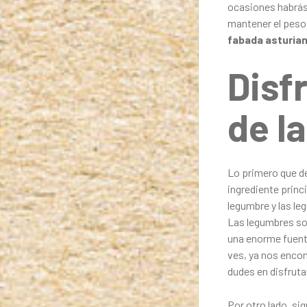
ocasiones habrás
mantener el peso 
fabada asturia
Disf
de l
Lo primero que d
ingrediente princ
legumbre y las le
Las legumbres so
una enorme fuente
ves, ya nos enco
dudes en disfruta
Por otro lado, si