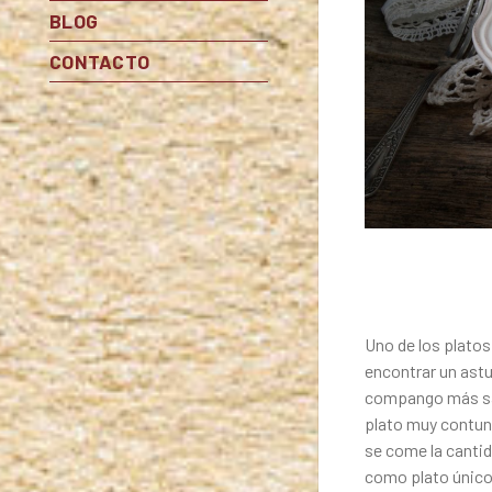
BLOG
CONTACTO
Uno de los platos
encontrar un astu
compango más sabr
plato muy contund
se come la cantid
como plato único