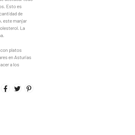
os. Esto es
 cantidad de
mo, este manjar
olesterol. La
na.
con platos
ares en Asturias
acer a los