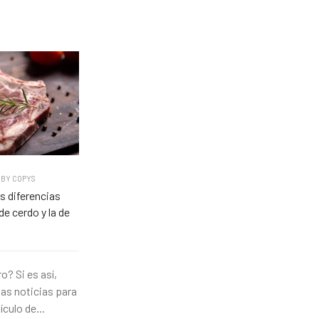
BY
COPYS
s diferencias
de cerdo y la de
o? Si es así,
s noticias para
tículo de...