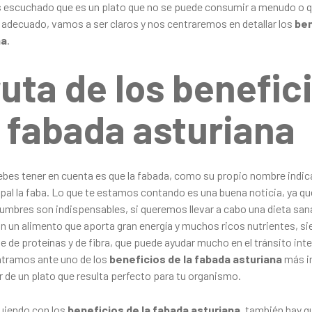
 escuchado que es un plato que no se puede consumir a menudo o q
adecuado, vamos a ser claros y nos centraremos en detallar los
ben
na
.
ruta de los benefic
a fabada asturiana
ebes tener en cuenta es que la fabada, como su propio nombre indic
ipal la faba. Lo que te estamos contando es una buena noticia, ya qu
gumbres son indispensables, si queremos llevar a cabo una dieta sana
n un alimento que aporta gran energía y muchos ricos nutrientes, s
 de proteínas y de fibra, que puede ayudar mucho en el tránsito int
ntramos ante uno de los
beneficios de la fabada asturiana
más i
r de un plato que resulta perfecto para tu organismo.
guiendo con los
beneficios de la fabada asturiana
, también hay q