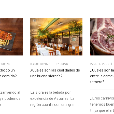
Y
COPYS
8 AGOSTO 2025
|
BY
COPYS
22 JULIO 2025
|
chopo un
¿Cuáles son las cualidades de
¿Cuáles son la
na comida?
una buena sidrería?
entre la carne 
ternera?
ar yendo al
La sidra es la bebida por
¿Eres carnívor
e ya podemos
excelencia de Asturias. La
tenemos buena
e
región cuenta con una gran...
ti, ya que el ar