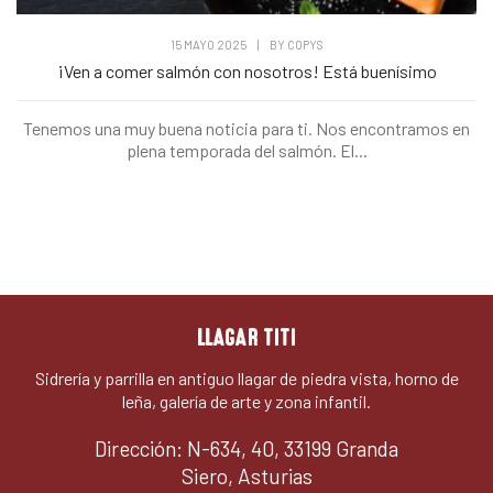
15 MAYO 2025
|
BY
COPYS
¡Ven a comer salmón con nosotros! Está buenísimo
Tenemos una muy buena noticia para ti. Nos encontramos en
plena temporada del salmón. El...
LLAGAR TITI
Sidrería y parrilla en antiguo llagar de piedra vista, horno de
leña, galería de arte y zona infantil.
Dirección: N-634, 40, 33199 Granda
Siero, Asturias