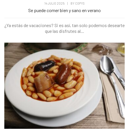
14 JULIO 2025
|
BY
COPYS
Se puede comer bien y sano en verano
¿Ya estás de vacaciones? Si es así, tan solo podemos desearte
que las disfrutes al...