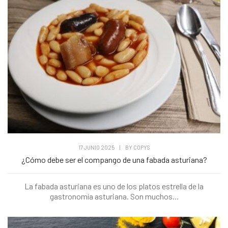
17 JUNIO 2025
|
BY
COPYS
¿Cómo debe ser el compango de una fabada asturiana?
La fabada asturiana es uno de los platos estrella de la
gastronomía asturiana. Son muchos...