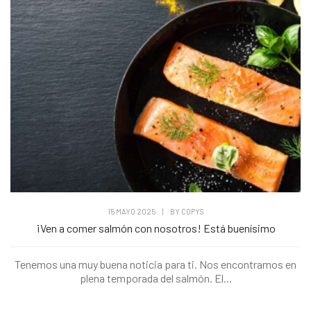
15 MAYO 2025
|
BY
COPYS
¡Ven a comer salmón con nosotros! Está buenísimo
Tenemos una muy buena noticia para ti. Nos encontramos en
plena temporada del salmón. El...