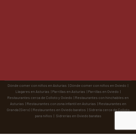
Dónde comer con niños en Asturias
|
Dónde comer con niños en Oviedo
|
Llagares en Asturias
|
Parrillas en Asturias
|
Parrillas en Oviedo
|
Restaurantes cerca de Colloto y Oviedo
|
Restaurantes con hinchables en
Asturias
|
Restaurantes con zona infantil en Asturias
|
Restaurantes en
Granda (Siero)
|
Restaurantes en Oviedo baratos
|
Sidrería cerca de Colloto
para niños
|
Sidrerías en Oviedo baratas