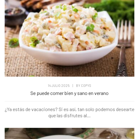
14 JULIO 2025
|
BY
COPYS
Se puede comer bien y sano en verano
¿Ya estás de vacaciones? Si es así, tan solo podemos desearte
que las disfrutes al...