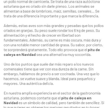
un pollo normal de carnicería. Se trata de una raza autóctona
asturiana que es criado sin darle pienso. Los animales se
alimentan a base de lombrices, maíz, semillas, cereales… Se
trata de una diferencia importante y que marca la diferencia.
Además, estas aves son más grandes y pesadas que los pollos
criados en granjas. Su peso suele rondar los 6 kg de peso. Su
alimentación y el hecho de crecer en libertad son
fundamentales. Además, su carne es más oscura, más dura y
con una notable menor cantidad de grasa. Su sabor, por cierto,
te sorprenderá gratamente. Todo ello provoca que el
pitu de
caleya en Navidad
sea una alternativa muy socorrida.
Uno de los puntos que suele dar más reparo a los nuevos
comensales tiene que ver con esa dureza de la carne. Sin
embargo, hablamos de previo a ser cocinada. Una vez que lo
hacemos, se vuelve suave y blanda, ideal para pequeños y
mayores. Una auténtica delicia.
En nuestra amplia experiencia en el sector de la gastronomía
asturiana, podemos contarte que el
pitu de caleya en
Navidad
es un símbolo de calidad, pero también de sencillez. Si
lo que quieres es obtener los mejores resultados en tu hogar,