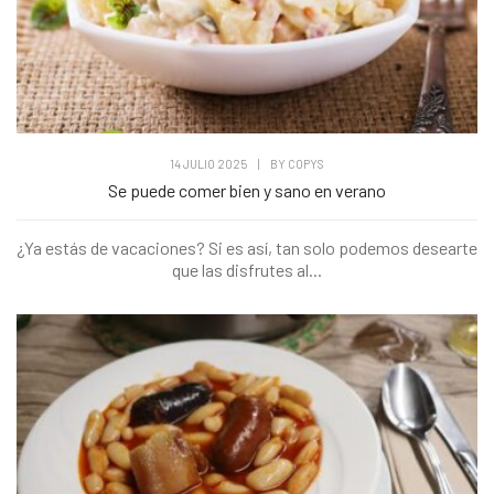
14 JULIO 2025
|
BY
COPYS
Se puede comer bien y sano en verano
¿Ya estás de vacaciones? Si es así, tan solo podemos desearte
que las disfrutes al...