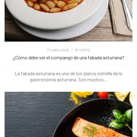
17 JUNIO 2025
|
BY
COPYS
¿Cómo debe ser el compango de una fabada asturiana?
La fabada asturiana es uno de los platos estrella de la
gastronomía asturiana. Son muchos...