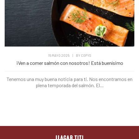
15 MAYO 2025
|
BY
COPYS
¡Ven a comer salmón con nosotros! Está buenísimo
Tenemos una muy buena noticia para ti. Nos encontramos en
plena temporada del salmón. El...
LLAGAR TITI