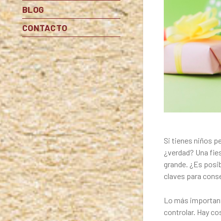
BLOG
CONTACTO
Si tienes niños 
¿verdad? Una fies
grande. ¿Es posi
claves para con
Lo más importante
controlar. Hay co