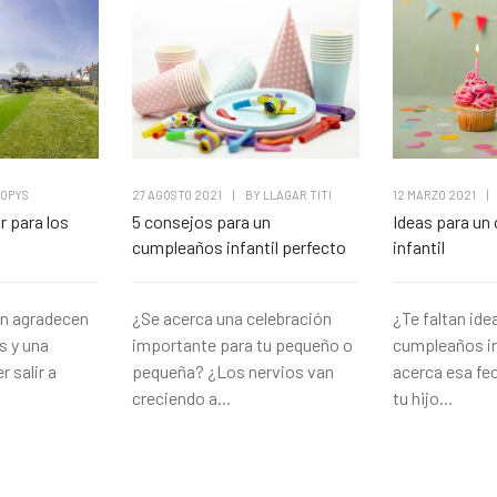
OPYS
27 AGOSTO 2021
|
BY
LLAGAR TITI
12 MARZO 2021
|
ar para los
5 consejos para un
Ideas para un
cumpleaños infantil perfecto
infantil
én agradecen
¿Se acerca una celebración
¿Te faltan ide
s y una
importante para tu pequeño o
cumpleaños in
 salir a
pequeña? ¿Los nervios van
acerca esa fe
creciendo a...
tu hijo...