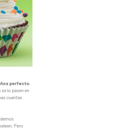
años perfecto
,
s se lo pasen en
unas cuantas
podemos
peleen. Pero