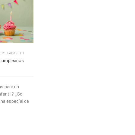
BY
LLAGAR TITI
 cumpleaños
as para un
fantil? ¿Se
cha especial de