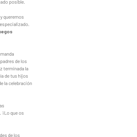
zado posible.
s y queremos
 especializado.
uegos
 y manda
s padres de los
z terminada la
a de tus hijos
de la celebración
tas
… ¡Lo que os
ides de los