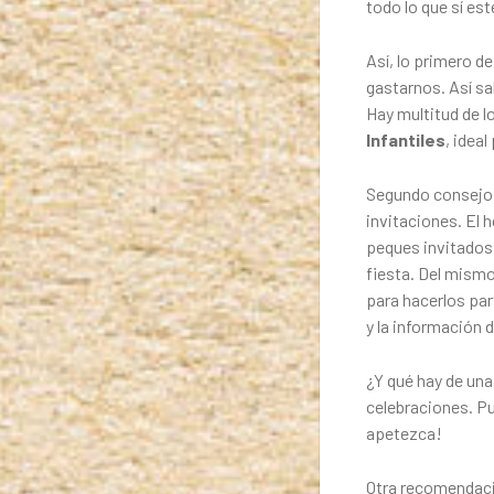
todo lo que sí es
Así, lo primero 
gastarnos. Así sa
Hay multitud de l
Infantiles
, idea
Segundo consejo
invitaciones. El h
peques invitados 
fiesta. Del mismo
para hacerlos part
y la información 
¿Y qué hay de una
celebraciones. P
apetezca!
Otra recomendac