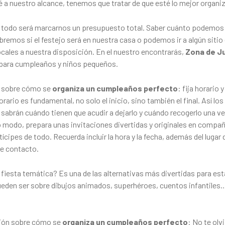
té a nuestro alcance, tenemos que tratar de que esté lo mejor organi
de todo será marcarnos un presupuesto total. Saber cuánto podemo
bremos si el festejo será en nuestra casa o podemos ir a algún sitio
ocales a nuestra disposición. En el nuestro encontrarás,
Zona de J
l para cumpleaños y niños pequeños.
 sobre cómo se
organiza un cumpleaños perfecto
: fija horario
orario es fundamental, no solo el inicio, sino también el final. Así lo
sabrán cuándo tienen que acudir a dejarlo y cuándo recogerlo una ve
 modo, prepara unas invitaciones divertidas y originales en compañí
ícipes de todo. Recuerda incluir la hora y la fecha, además del lugar 
de contacto.
 fiesta temática? Es una de las alternativas más divertidas para es
ueden ser sobre dibujos animados, superhéroes, cuentos infantiles
ión sobre cómo se
organiza un cumpleaños perfecto
: No te olv