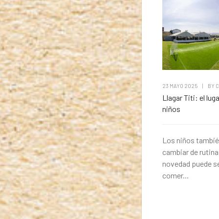
23 MAYO 2025
|
BY
C
Llagar Titi: el lug
niños
Los niños tambi
cambiar de rutina
novedad puede ser
comer...